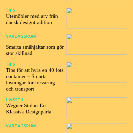
TIPS
02/06/2025
Utemöbler med arv från
dansk designtradition
VARDAGSRUM
09/04/202
5
Smarta småhjältar som gör
stor skillnad
TIPS
11/12/2024
Tips för att hyra en 40 fots
container – Smarta
lösningar för förvaring
och transport
LIVSSTIL
31/10/2024
Wegner Stolar: En
Klassisk Designpärla
VARDAGSRUM
16/10/202
4