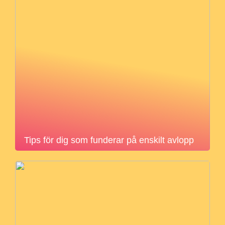
Tips för dig som funderar på enskilt avlopp