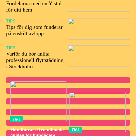
Fördelarna med en Y-stol
för ditt hem
TIPS
26/09/2024
Tips för dig som funderar
på enskilt avlopp
TIPS
21/03/2024
Varför du bör anlita
professionell flyttstädning
i Stockholm
TIPS
Hundburar: Den ultimata
TIPS
guiden för hundägare