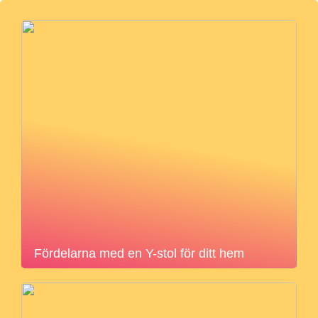
Fördelarna med en Y-stol för ditt hem