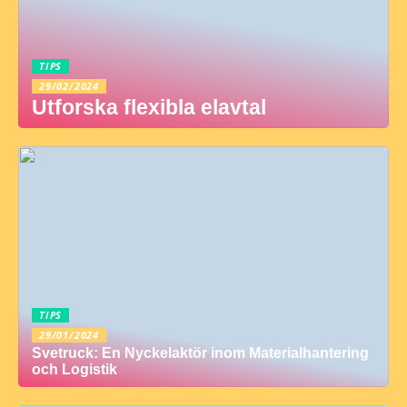
TIPS
29/02/2024
Utforska flexibla elavtal
TIPS
29/01/2024
Svetruck: En Nyckelaktör inom Materialhantering
och Logistik