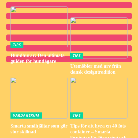
TIPS
Hundburar: Den ultimata
TIPS
guiden för hundägare
Utemöbler med arv från
dansk designtradition
VARDAGSRUM
TIPS
Smarta småhjältar som gör
Tips för att hyra en 40 fots
stor skillnad
container – Smarta
lösningar för förvaring och