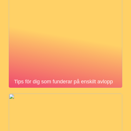
Tips för dig som funderar på enskilt avlopp