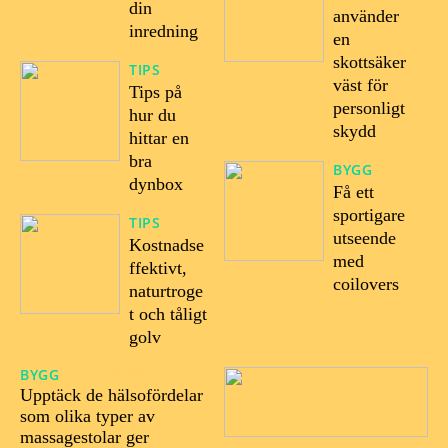
din
använder
inredning
en
skottsäker
TIPS
väst för
Tips på
personligt
hur du
skydd
hittar en
bra
BYGG
dynbox
Få ett
sportigare
TIPS
utseende
Kostnadse
med
ffektivt,
coilovers
naturtroge
t och tåligt
golv
BYGG
16/05/2023
Upptäck de hälsofördelar
som olika typer av
massagestolar ger