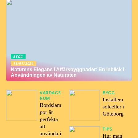
BYGG
18/01/2024
Naturens Elegans i Affärsbyggnader: En Inblick i
Användningen av Natursten
VARDAGS
BYGG
RUM
Installera
Bordslam
solceller i
por är
Göteborg
perfekta
att
TIPS
använda i
Hur man