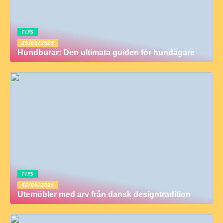
TIPS
25/08/2025
Hundburar: Den ultimata guiden för hundägare
TIPS
02/06/2025
Utemöbler med arv från dansk designtradition