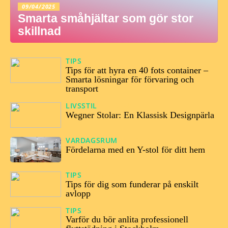
09/04/2025
Smarta småhjältar som gör stor
skillnad
TIPS
11/12/2024
Tips för att hyra en 40 fots container –
Smarta lösningar för förvaring och
transport
LIVSSTIL
31/10/2024
Wegner Stolar: En Klassisk Designpärla
VARDAGSRUM
16/10/2024
Fördelarna med en Y-stol för ditt hem
TIPS
26/09/2024
Tips för dig som funderar på enskilt
avlopp
TIPS
21/03/2024
Varför du bör anlita professionell