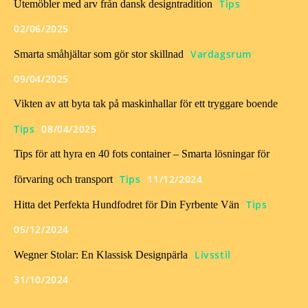
Tips
Utemöbler med arv från dansk designtradition
02/06/2025
Vardagsrum
Smarta småhjältar som gör stor skillnad
09/04/2025
Vikten av att byta tak på maskinhallar för ett tryggare boende
Tips
08/04/2025
Tips för att hyra en 40 fots container – Smarta lösningar för
Tips
11/12/2024
förvaring och transport
Tips
Hitta det Perfekta Hundfodret för Din Fyrbente Vän
05/12/2024
Livsstil
Wegner Stolar: En Klassisk Designpärla
31/10/2024