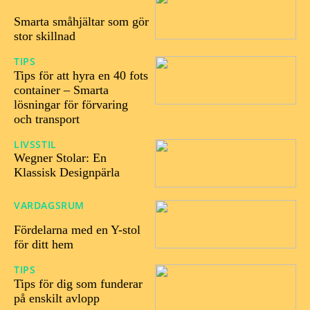
5
Smarta småhjältar som gör
stor skillnad
TIPS
11/12/2024
Tips för att hyra en 40 fots
container – Smarta
lösningar för förvaring
och transport
LIVSSTIL
31/10/2024
Wegner Stolar: En
Klassisk Designpärla
VARDAGSRUM
16/10/202
4
Fördelarna med en Y-stol
för ditt hem
TIPS
26/09/2024
Tips för dig som funderar
på enskilt avlopp