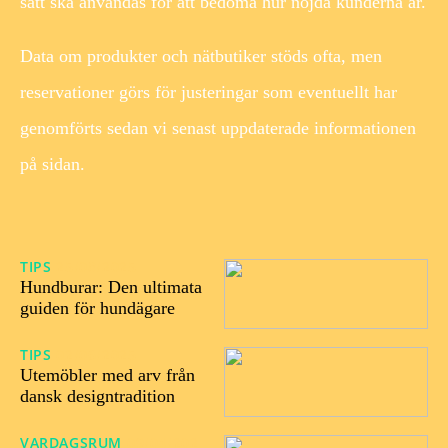
sätt ska användas för att bedöma hur nöjda kunderna är.
Data om produkter och nätbutiker stöds ofta, men
reservationer görs för justeringar som eventuellt har
genomförts sedan vi senast uppdaterade informationen
på sidan.
TIPS
25/08/2025
Hundburar: Den ultimata
guiden för hundägare
TIPS
02/06/2025
Utemöbler med arv från
dansk designtradition
VARDAGSRUM
09/04/202