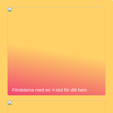
Fördelarna med en Y-stol för ditt hem