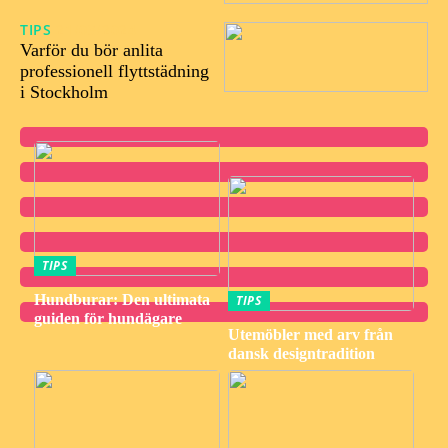
TIPS
21/03/2024
Varför du bör anlita
professionell flyttstädning
i Stockholm
TIPS
Hundburar: Den ultimata
TIPS
guiden för hundägare
Utemöbler med arv från
dansk designtradition