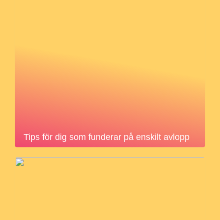
Tips för dig som funderar på enskilt avlopp