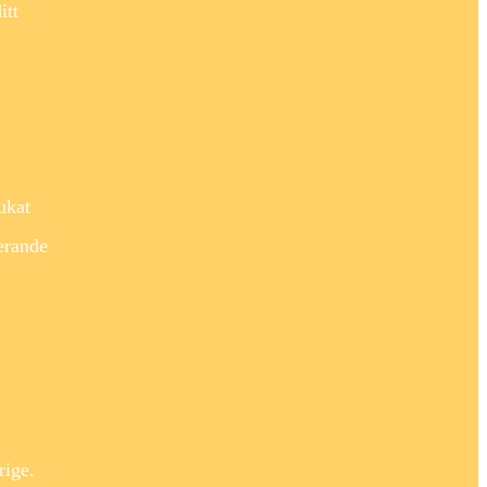
itt
ukat
erande
ige.