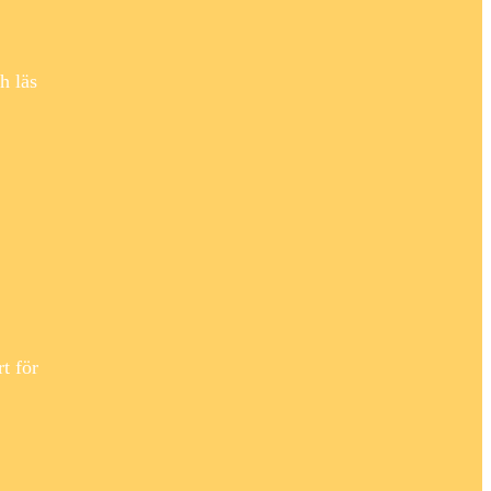
h läs
t för