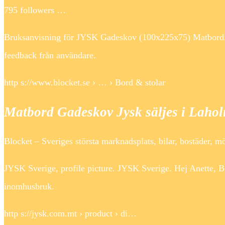
795 followers …
Bruksanvisning för JYSK Gadeskov (100x225x75) Matbord. Vi
feedback från användare.
http s://www.blocket.se › … › Bord & stolar
Matbord Gadeskov Jysk säljes i Lahol
Blocket – Sveriges största marknadsplats, bilar, bostäder, 
JYSK Sverige, profile picture. JYSK Sverige. Hej Anette, Bo
inomhusbruk.
http s://jysk.com.mt › product › di…