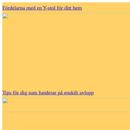
Fördelarna med en Y-stol för ditt hem
Tips för dig som funderar på enskilt avlopp