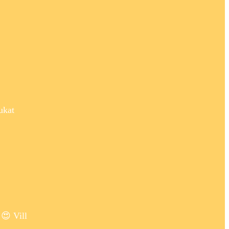
ukat
😍 Vill