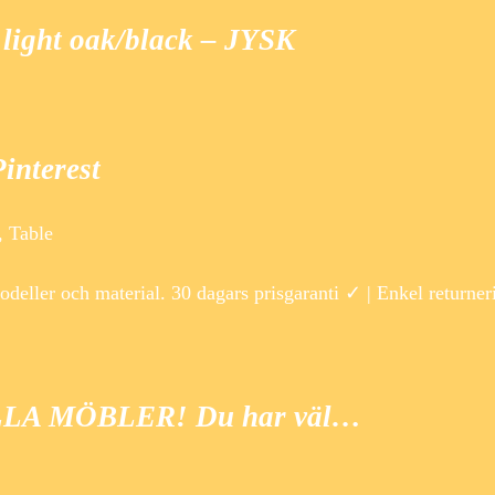
ight oak/black – JYSK
Pinterest
, Table
deller och material. 30 dagars prisgaranti ✓ | Enkel returne
ALLA MÖBLER! Du har väl…