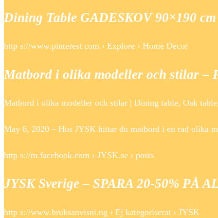
Dining Table GADESKOV 90×190 cm l
http s://www.pinterest.com › Explore › Home Decor
Matbord i olika modeller och stilar – 
Matbord i olika modeller och stilar | Dining table, Oak table
May 6, 2020 – Hos JYSK hittar du matbord i en rad olika mo
http s://m.facebook.com › JYSK.se › posts
JYSK Sverige – SPARA 20-50% PÅ 
http s://www.bruksanvisni.ng › Ej kategoriserat › JYSK