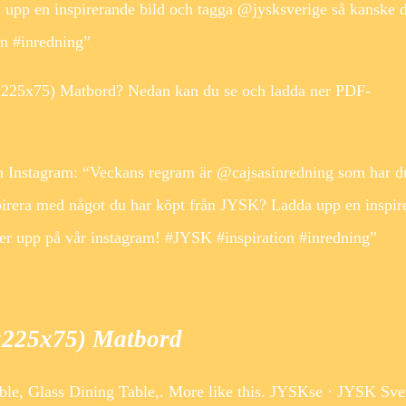
upp en inspirerande bild och tagga @jysksverige så kanske d
on #inredning”
x225x75) Matbord? Nedan kan du se och ladda ner PDF-
 Instagram: “Veckans regram är @cajsasinredning som har d
rera med något du har köpt från JYSK? Ladda upp en inspir
ker upp på vår instagram! #JYSK #inspiration #inredning”
x225x75) Matbord
 Glass Dining Table,. More like this. JYSKse · JYSK Sver