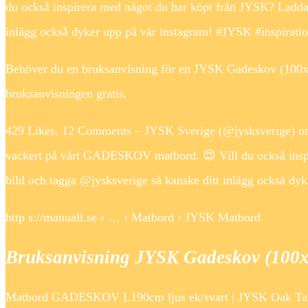
du också inspirera med något du har köpt från JYSK? Ladda 
inlägg också dyker upp på vår instagram! #JYSK #inspirati
Behöver du en bruksanvisning för en JYSK Gadeskov (100
bruksanvisningen gratis.
429 Likes, 12 Comments – JYSK Sverige (@jysksverige) on
vackert på vårt GADESKOV matbord. 😍 Vill du också inspi
bild och tagga @jysksverige så kanske ditt inlägg också dy
http s://manuall.se › … › Matbord › JYSK Matbord
Bruksanvisning JYSK Gadeskov (100
Matbord GADESKOV L190cm ljus ek/svart | JYSK Oak Table,