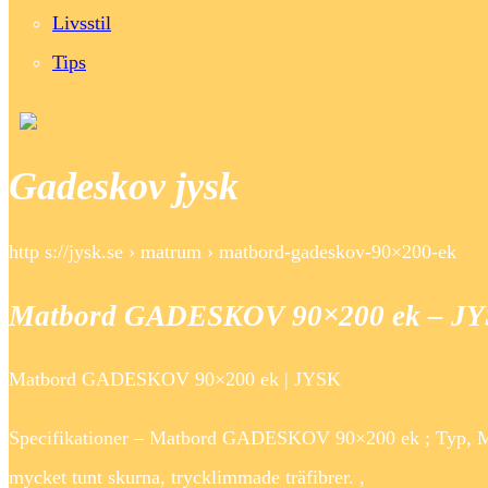
Livsstil
Tips
Gadeskov jysk
http s://jysk.se › matrum › matbord-gadeskov-90×200-ek
Matbord GADESKOV 90×200 ek – J
Matbord GADESKOV 90×200 ek | JYSK
Specifikationer – Matbord GADESKOV 90×200 ek ; Typ, Ma
mycket tunt skurna, trycklimmade träfibrer. ,