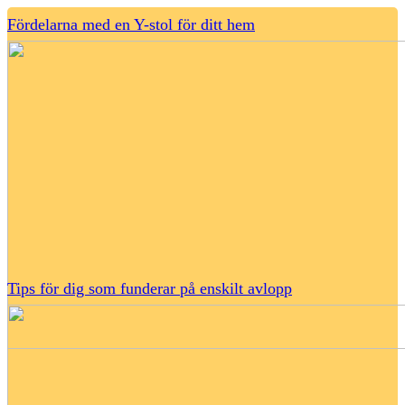
Fördelarna med en Y-stol för ditt hem
Tips för dig som funderar på enskilt avlopp