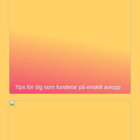
Tips för dig som funderar på enskilt avlopp