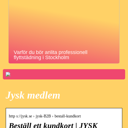
Varför du bör anlita professionell
flyttstädning i Stockholm
Jysk medlem
http s://jysk.se › jysk-B2B › bestall-kundkort
Beställ ett kundkort | JYSK