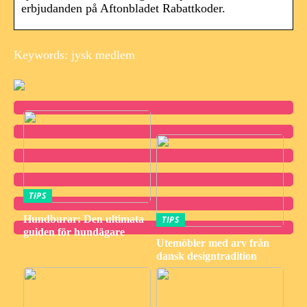
erbjudanden på Aftonbladet Rabattkoder.
Keywords: jysk medlem
TIPS
Hundburar: Den ultimata
TIPS
guiden för hundägare
Utemöbler med arv från
dansk designtradition