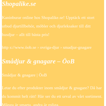
Shopalike.se
Kaninburar online hos Shopalike.se! Upptäck ett stort
utbud djurtillbehör, möbler och djurleksaker till ditt
husdjur – allt till bästa pris!
http s://www.öob.se › ovriga-djur › smadjur-gnagare
Smådjur & gnagare – ÖoB
Smådjur & gnagare | ÖoB
Letar du efter produkter inom smådjur & gnagare? Då har
du kommit helt rätt! Här ser du ett urval av vårt sortiment.
Många är smarta, andra är roliga.