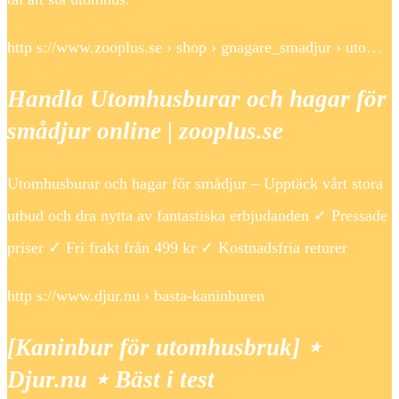
http s://www.zooplus.se › shop › gnagare_smadjur › uto…
Handla Utomhusburar och hagar för
smådjur online | zooplus.se
Utomhusburar och hagar för smådjur – Upptäck vårt stora
utbud och dra nytta av fantastiska erbjudanden ✓ Pressade
priser ✓ Fri frakt från 499 kr ✓ Kostnadsfria returer
http s://www.djur.nu › basta-kaninburen
[Kaninbur för utomhusbruk] ⋆
Djur.nu ⋆ Bäst i test