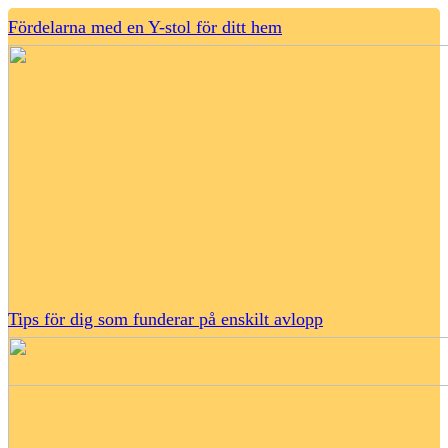
Fördelarna med en Y-stol för ditt hem
Tips för dig som funderar på enskilt avlopp