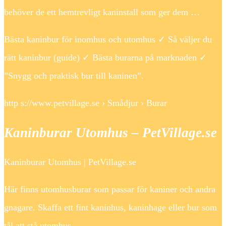
behöver de ett hemtrevligt kaninstall som ger dem …
Bästa kaninbur för inomhus och utomhus ✓ Så väljer du
rätt kaninbur (guide) ✓ Bästa burarna på marknaden ✓
”Snygg och praktisk bur till kaninen”.
http s://www.petvillage.se › Smådjur › Burar
Kaninburar Utomhus – PetVillage.se
Kaninburar Utomhus | PetVillage.se
Här finns utomhusburar som passar för kaniner och andra
gnagare. Skaffa ett fint kaninhus, kaninhage eller bur som
tål att stå utomhus.