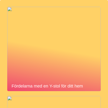
Fördelarna med en Y-stol för ditt hem