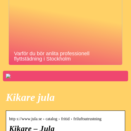
Varför du bör anlita professionell
flyttstädning i Stockholm
Kikare jula
http s://www.jula.se › catalog › fritid › friluftsutrustning
Kikare – Jula