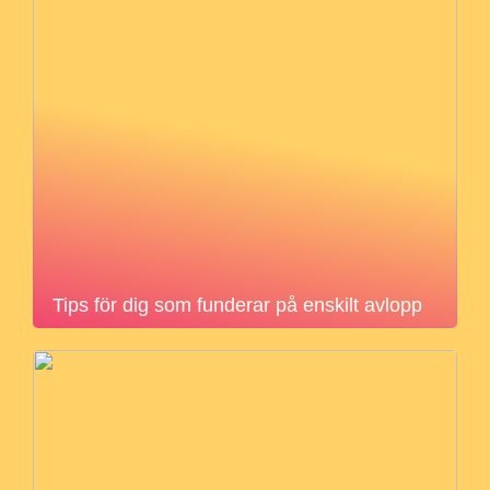
Tips för dig som funderar på enskilt avlopp