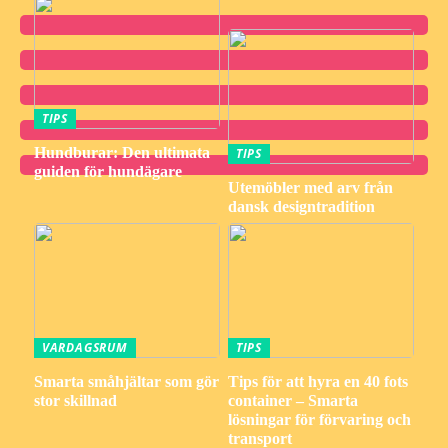
TIPS
Hundburar: Den ultimata
TIPS
guiden för hundägare
Utemöbler med arv från
dansk designtradition
VARDAGSRUM
TIPS
Smarta småhjältar som gör
Tips för att hyra en 40 fots
stor skillnad
container – Smarta
lösningar för förvaring och
transport