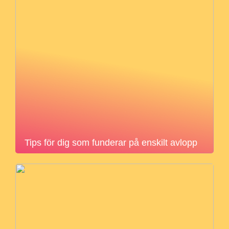
Tips för dig som funderar på enskilt avlopp