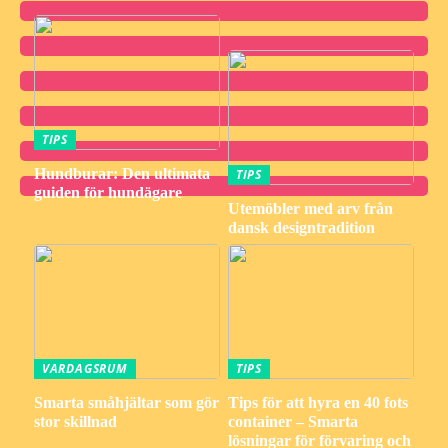
TIPS
Hundburar: Den ultimata
TIPS
guiden för hundägare
Utemöbler med arv från
dansk designtradition
VARDAGSRUM
TIPS
Smarta småhjältar som gör
Tips för att hyra en 40 fots
stor skillnad
container – Smarta
lösningar för förvaring och