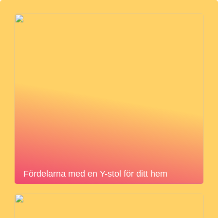
Fördelarna med en Y-stol för ditt hem