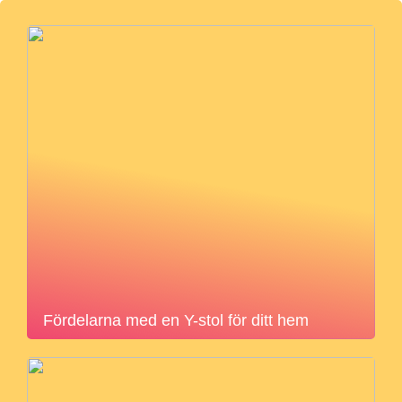
Fördelarna med en Y-stol för ditt hem