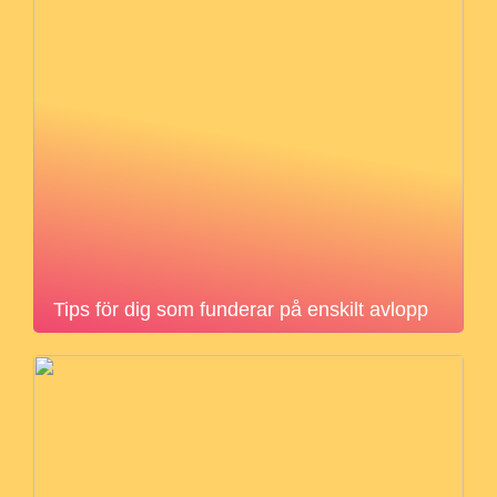
Tips för dig som funderar på enskilt avlopp