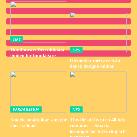
TIPS
Hundburar: Den ultimata
TIPS
guiden för hundägare
Utemöbler med arv från
dansk designtradition
VARDAGSRUM
TIPS
Smarta småhjältar som gör
Tips för att hyra en 40 fots
stor skillnad
container – Smarta
lösningar för förvaring och