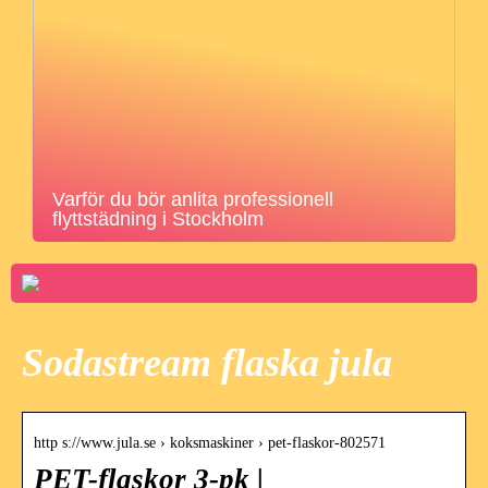
Varför du bör anlita professionell
flyttstädning i Stockholm
Sodastream flaska jula
http s://www.jula.se › koksmaskiner › pet-flaskor-802571
PET-flaskor 3-pk |