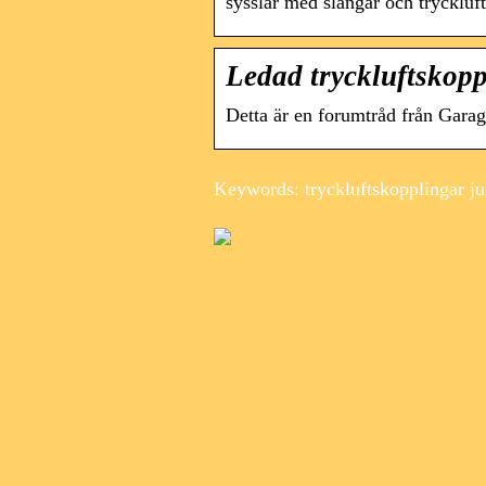
sysslar med slangar och tryckluf
Ledad tryckluftskopp
Detta är en forumtråd från Garag
Keywords: tryckluftskopplingar jul