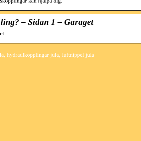
tskopplingar kan hjälpa dig.
ling? – Sidan 1 – Garaget
et
a, hydraulkopplingar jula, luftnippel jula