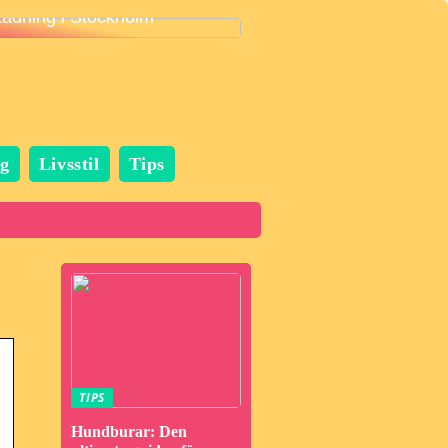
städning i Stockholm
g
Livsstil
Tips
TIPS
Hundburar: Den