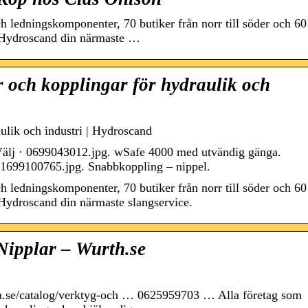
ch ledningskomponenter, 70 butiker från norr till söder och 60
 Hydroscand din närmaste …
 och kopplingar för hydraulik och
ulik och industri | Hydroscand
Välj · 0699043012.jpg. wSafe 4000 med utvändig gänga.
. 1699100765.jpg. Snabbkoppling – nippel.
ch ledningskomponenter, 70 butiker från norr till söder och 60
Hydroscand din närmaste slangservice.
ipplar – Wurth.se
a.se/catalog/verktyg-och … 0625959703 … Alla företag som