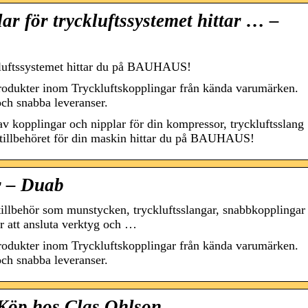
ar för tryckluftssystemet hittar … –
kluftssystemet hittar du på BAUHAUS!
produkter inom Tryckluftskopplingar från kända varumärken.
och snabba leveranser.
 av kopplingar och nipplar för din kompressor, tryckluftsslang
ta tillbehöret för din maskin hittar du på BAUHAUS!
r – Duab
stillbehör som munstycken, tryckluftsslangar, snabbkopplingar
r att ansluta verktyg och …
produkter inom Tryckluftskopplingar från kända varumärken.
och snabba leveranser.
| Köp hos Clas Ohlson