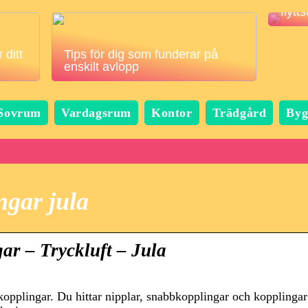
flytt
 ditt
Tips för dig som funderar på
enskilt avlopp
Sovrum
Vardagsrum
Kontor
Trädgård
Byg
ngar jula
ar – Tryckluft – Jula
skopplingar. Du hittar nipplar, snabbkopplingar och kopplingar