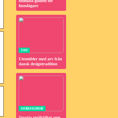
ultimata guiden för
hundägare
TIPS
Utemöbler med arv från
dansk designtradition
VARDAGSRUM
Smarta småhjältar som