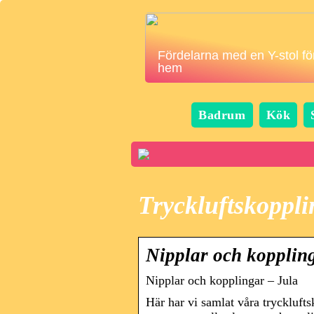
Fördelarna med en Y-stol för
hem
Badrum
Kök
Tryckluftskoppli
Nipplar och koppling
Nipplar och kopplingar – Jula
Här har vi samlat våra tryckluft