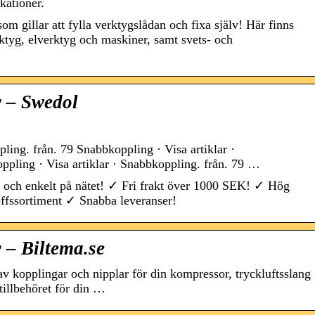
kationer.
om gillar att fylla verktygslådan och fixa själv! Här finns
ktyg, elverktyg och maskiner, samt svets- och
r – Swedol
ling. från. 79 Snabbkoppling · Visa artiklar ·
ppling · Visa artiklar · Snabbkoppling. från. 79 …
 och enkelt på nätet! ✓ Fri frakt över 1000 SEK! ✓ Hög
offssortiment ✓ Snabba leveranser!
 – Biltema.se
 av kopplingar och nipplar för din kompressor, tryckluftsslang
 tillbehöret för din …