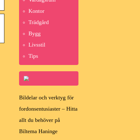
Kontor
Trädgård
Bygg
Livsstil
Tips
Bildelar och verktyg för
fordonsentusiaster – Hitta
allt du behöver på
Biltema Haninge