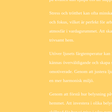
Stress och trötthet kan ofta minsk
och fokus, vilket är perfekt för a
atmosfär i vardagsrummet. Att skap
trivsamt hem.
Utöver ljusets färgtemperatur kan 
kännas överväldigande och skapa s
omotiverade. Genom att justera lj
en mer harmonisk miljö.
Genom att förstå hur belysning påv
hemmet. Att investera i olika bel
skillnad för hur vi trivs i våra ru