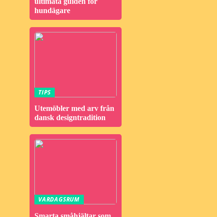
ultimata guiden för
hundägare
TIPS
Utemöbler med arv från
dansk designtradition
VARDAGSRUM
Smarta småhjältar som