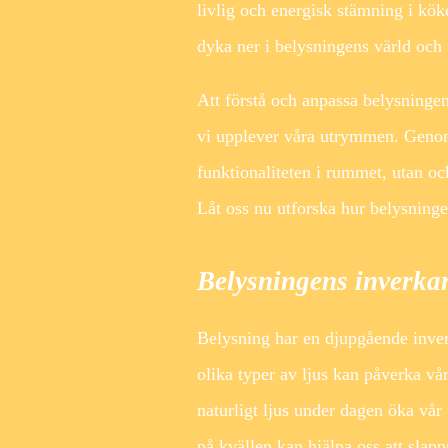
livlig och energisk stämning i köke
dyka ner i belysningens värld och 
Att förstå och anpassa belysningen
vi upplever våra utrymmen. Genom 
funktionaliteten i rummet, utan o
Låt oss nu utforska hur belysning
Belysningens inverka
Belysning har en djupgående inver
olika typer av ljus kan påverka vå
naturligt ljus under dagen öka vår
på kvällen kan hjälpa oss att slap