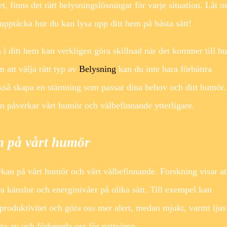
t, finns det rätt belysningslösningar för varje situation. Låt o
upptäcka hur du kan lysa upp ditt hem på bästa sätt!
 i ditt hem kan verkligen göra skillnad när det kommer till hu
att välja rätt typ av
Belysning
kan du inte bara förbättra
ckså skapa en stämning som passar dina behov och ditt humör.
en påverkar vårt humör och välbefinnande ytterligare.
n på vårt humör
kan på vårt humör och vårt välbefinnande. Forskning visar at
ra känslor och energinivåer på olika sätt. Till exempel kan
 produktivitet och göra oss mer alert, medan mjukt, varmt ljus
pna av och förbereda oss för nattsömn.