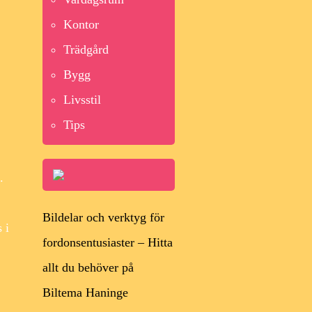
Kontor
Trädgård
Bygg
Livsstil
Tips
.
Bildelar och verktyg för
 i
fordonsentusiaster – Hitta
allt du behöver på
Biltema Haninge