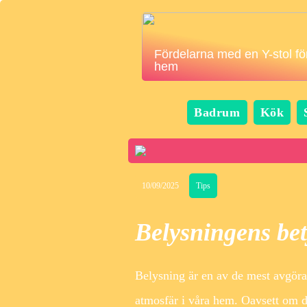
Fördelarna med en Y-stol för
hem
Badrum
Kök
10/09/2025
Tips
Belysningens bet
Belysning är en av de mest avgör
atmosfär i våra hem. Oavsett om d