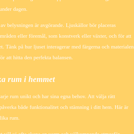
 under dagen.
n av belysningen är avgörande. Ljuskällor bör placeras
områden eller föremål, som konstverk eller växter, och för att
. Tänk på hur ljuset interagerar med färgerna och materialen
ör att hitta den perfekta balansen.
lika rum i hemmet
arje rum unikt och har sina egna behov. Att välja rätt
påverka både funktionalitet och stämning i ditt hem. Här är
olika rum.
 vill vi ofta skapa en varm och välkomnande atmosfär.