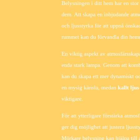
Belysningen i ditt hem har en sto
dem. Att skapa en inbjudande atmo
och ljusstyrka för att uppnå önska
rummet kan du förvandla din hemmil
En viktig aspekt av atmosfärsskapan
enda stark lampa. Genom att kom
kan du skapa ett mer dynamiskt o
en mysig känsla, medan
kallt ljus
viktigare.
För att ytterligare förstärka atmo
ger dig möjlighet att justera ljuss
Mörkare belysning kan hjälpa till