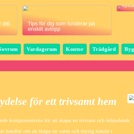
flytt
 ditt
Tips för dig som funderar på
enskilt avlopp
Sovrum
Vardagsrum
Kontor
Trädgård
Byg
ydelse för ett trivsamt hem
ande komponenterna för att skapa en trivsam och inbjudande
et handlar om att skapa en varm och mysig känsla i