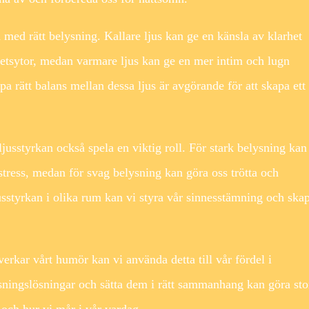
a med rätt belysning. Kallare ljus kan ge en känsla av klarhet
rbetsytor, medan varmare ljus kan ge en mer intim och lugn
a rätt balans mellan dessa ljus är avgörande för att skapa ett
ljusstyrkan också spela en viktig roll. För stark belysning kan
tress, medan för svag belysning kan göra oss trötta och
usstyrkan i olika rum kan vi styra vår sinnesstämning och ska
erkar vårt humör kan vi använda detta till vår fördel i
ysningslösningar och sätta dem i rätt sammanhang kan göra sto
m och hur vi mår i vår vardag.