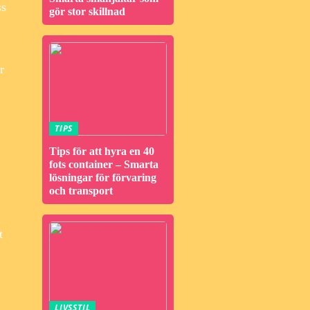
ss
gör stor skillnad
r
TIPS
Tips för att hyra en 40
fots container – Smarta
lösningar för förvaring
och transport
t
LIVSSTIL