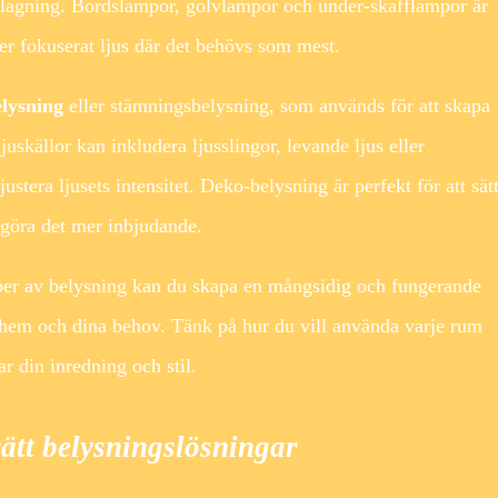
tlagning. Bordslampor, golvlampor och under-skafflampor är
r fokuserat ljus där det behövs som mest.
lysning
eller stämningsbelysning, som används för att skapa
uskällor kan inkludera ljusslingor, levande ljus eller
ustera ljusets intensitet. Deko-belysning är perfekt för att sät
 göra det mer inbjudande.
per av belysning kan du skapa en mångsidig och fungerande
 hem och dina behov. Tänk på hur du vill använda varje rum
r din inredning och stil.
ätt belysningslösningar