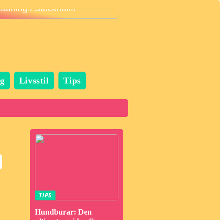
städning i Stockholm
g
Livsstil
Tips
TIPS
Hundburar: Den