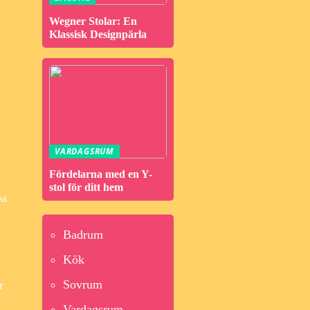
Wegner Stolar: En
Klassisk Designpärla
VARDAGSRUM
Fördelarna med en Y-
stol för ditt hem
pa
Badrum
Kök
Sovrum
r
Vardagsrum