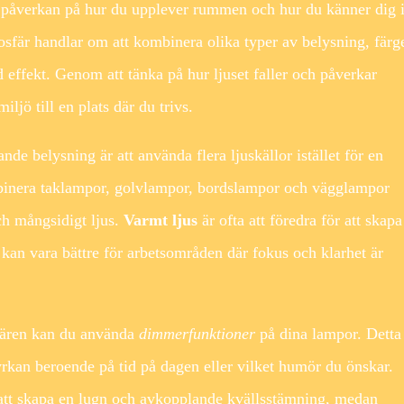
r påverkan på hur du upplever rummen och hur du känner dig 
sfär handlar om att kombinera olika typer av belysning, färg
d effekt. Genom att tänka på hur ljuset faller och påverkar
jö till en plats där du trivs.
de belysning är att använda flera ljuskällor istället för en
binera taklampor, golvlampor, bordslampor och vägglampor
ch mångsidigt ljus.
Varmt ljus
är ofta att föredra för att skapa
kan vara bättre för arbetsområden där fokus och klarhet är
sfären kan du använda
dimmerfunktioner
på dina lampor. Detta
tyrkan beroende på tid på dagen eller vilket humör du önskar.
 att skapa en lugn och avkopplande kvällsstämning, medan