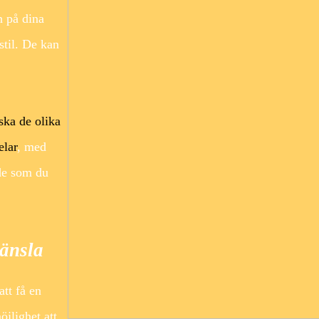
n på dina
stil. De kan
ska de olika
elar
, med
de som du
känsla
att få en
öjlighet att