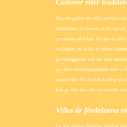
Coilover eller tradit
När det gäller att välja mellan coil
skillnaden. Coilovers är en typ av
prestanda på bilen. De har en inb
möjlighet att ställa in bilens håll
grundläggande och har inte samma 
ger inte samma prestanda som coil
passar bäst för din bil är att prat
kan ge råd om vilka produkter som 
Vilka är fördelarna m
De har många fördelar jämfört med 