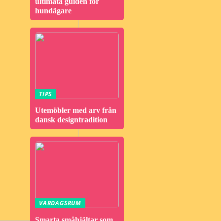
ultimata guiden för
hundägare
TIPS
Utemöbler med arv från
dansk designtradition
VARDAGSRUM
Smarta småhjältar som