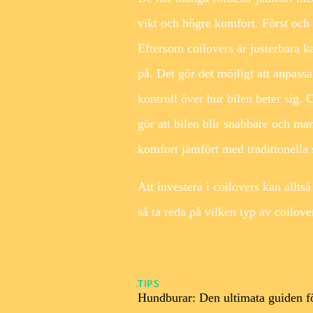
vikt och högre komfort. Först och
Eftersom coilovers är justerbara ka
på. Det gör det möjligt att anpassa 
kontroll över hur bilen beter sig. 
gör att bilen blir snabbare och ma
komfort jämfört med traditionella 
Att investera i coilovers kan alltså
så ta reda på vilken typ av coilover
TIPS
25/08/2025
Hundburar: Den ultimata guiden f