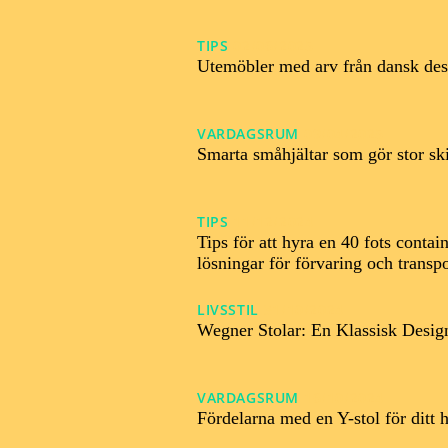
TIPS
02/06/2025
Utemöbler med arv från dansk des
VARDAGSRUM
09/04/2025
Smarta småhjältar som gör stor sk
TIPS
11/12/2024
Tips för att hyra en 40 fots contai
lösningar för förvaring och transpo
LIVSSTIL
31/10/2024
Wegner Stolar: En Klassisk Desig
VARDAGSRUM
16/10/2024
Fördelarna med en Y-stol för ditt