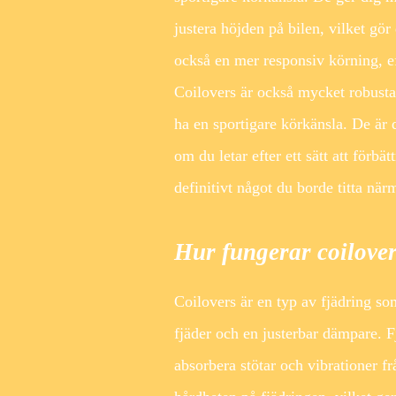
justera höjden på bilen, vilket gör 
också en mer responsiv körning, ef
Coilovers är också mycket robusta o
ha en sportigare körkänsla. De är 
om du letar efter ett sätt att förbä
definitivt något du borde titta när
Hur fungerar coilove
Coilovers är en typ av fjädring so
fjäder och en justerbar dämpare. Fj
absorbera stötar och vibrationer fr