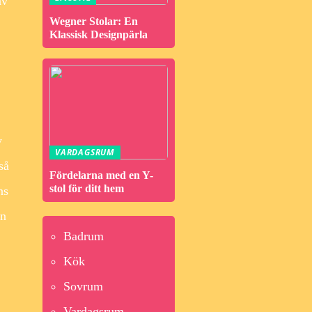
av
Wegner Stolar: En
Klassisk Designpärla
v
VARDAGSRUM
så
Fördelarna med en Y-
stol för ditt hem
ns
en
Badrum
Kök
Sovrum
Vardagsrum