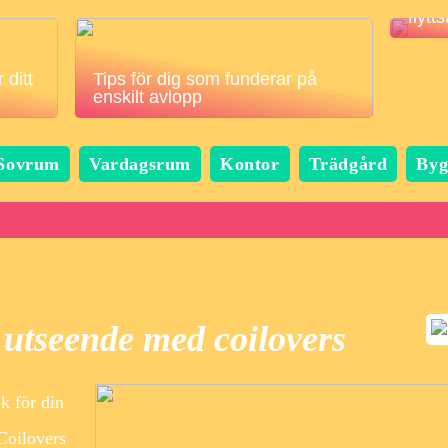
flytt
 ditt
Tips för dig som funderar på
enskilt avlopp
Sovrum
Vardagsrum
Kontor
Trädgård
Byg
e utseende med coilovers
k för din
 Coilovers