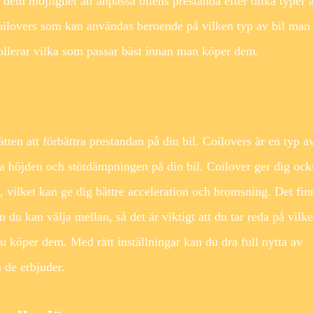
r dem möjlighet att anpassa bilens prestanda efter olika typer 
 coilovers som kan användas beroende på vilken typ av bil man
trollerar vilka som passar bäst innan man köper dem.
ätten att förbättra prestandan på din bil. Coilovers är en typ a
ra höjden och stötdämpningen på din bil. Coilover ger dig ock
, vilket kan ge dig bättre acceleration och bromsning. Det fin
du kan välja mellan, så det är viktigt att du tar reda på vilk
du köper dem. Med rätt inställningar kan du dra full nytta av
 de erbjuder.