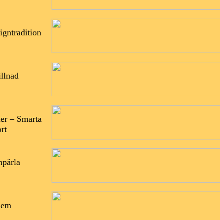
igntradition
illnad
ner – Smarta
rt
npärla
 hem