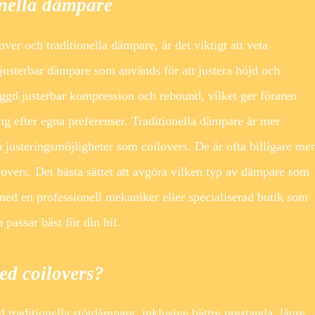
ionella dämpare
over och traditionella dämpare, är det viktigt att veta
 justerbar dämpare som används för att justera höjd och
yggd justerbar kompression och rebound, vilket ger föraren
ning efter egna preferenser. Traditionella dämpare är mer
justeringsmöjligheter som coilovers. De är ofta billigare me
overs. Det bästa sättet att avgöra vilken typ av dämpare som
a med en professionell mekaniker eller specialiserad butik som
passar bäst för din bil.
ed coilovers?
traditionella stötdämpare, inklusive bättre prestanda, lägre