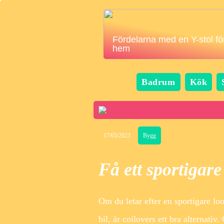
Fördelarna med en Y-stol för
hem
Badrum
Kök
17/05/2023
Bygg
Få ett sportigar
Om du letar efter en sportigare loo
bil, är coilovers ett bra alternativ.