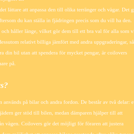
det lättare att anpassa den till olika terränger och vägar. Det g
tersom du kan ställa in fjädringen precis som du vill ha den.
ch håller länge, vilket gör dem till ett bra val för alla som vi
dessutom relativt billiga jämfört med andra uppgraderingar, så
ttra din bil utan att spendera för mycket pengar, är coilovers
mare på.
rs?
m används på bilar och andra fordon. De består av två delar: 
ädern ger stöd till bilen, medan dämparen hjälper till att
ån vägen. Coilovers gör det möjligt för föraren att justera