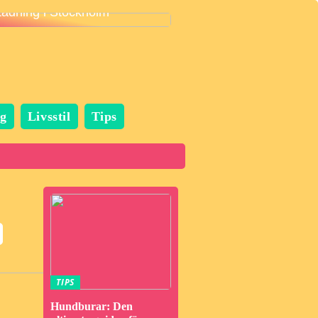
städning i Stockholm
g
Livsstil
Tips
TIPS
Hundburar: Den