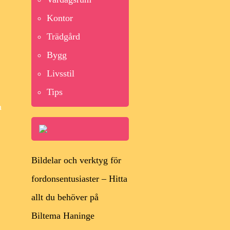
Kontor
Trädgård
Bygg
Livsstil
Tips
n
Bildelar och verktyg för
fordonsentusiaster – Hitta
allt du behöver på
Biltema Haninge