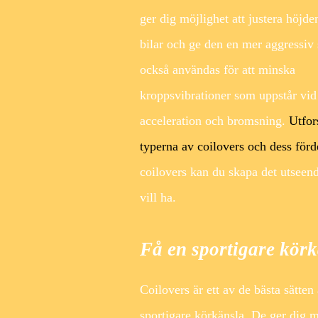
ger dig möjlighet att justera höjde
bilar och ge den en mer aggressiv 
också användas för att minska
kroppsvibrationer som uppstår vid
acceleration och bromsning.
Utfor
typerna av coilovers och dess förd
coilovers kan du skapa det utseen
vill ha.
Få en sportigare kör
Coilovers är ett av de bästa sätten 
sportigare körkänsla. De ger dig m