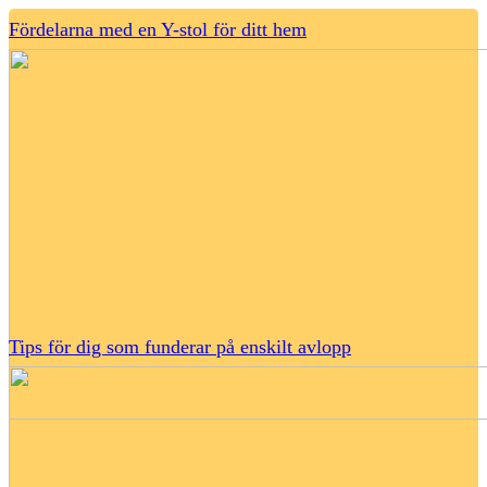
Fördelarna med en Y-stol för ditt hem
Tips för dig som funderar på enskilt avlopp