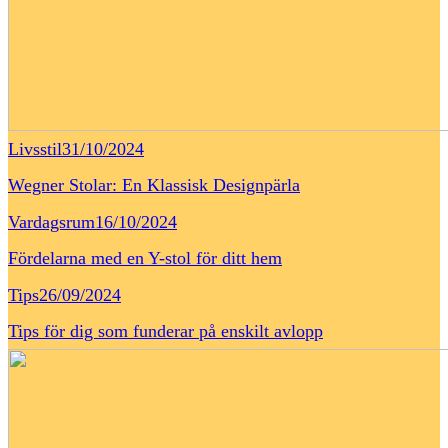
Livsstil
31/10/2024
Wegner Stolar: En Klassisk Designpärla
Vardagsrum
16/10/2024
Fördelarna med en Y-stol för ditt hem
Tips
26/09/2024
Tips för dig som funderar på enskilt avlopp