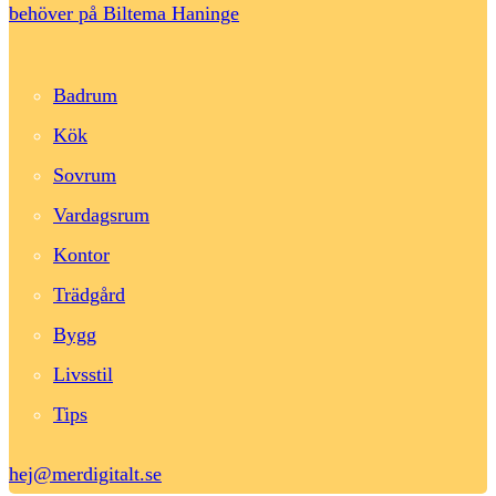
behöver på Biltema Haninge
Badrum
Kök
Sovrum
Vardagsrum
Kontor
Trädgård
Bygg
Livsstil
Tips
hej@merdigitalt.se