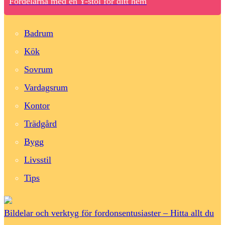
Fördelarna med en Y-stol för ditt hem
Badrum
Kök
Sovrum
Vardagsrum
Kontor
Trädgård
Bygg
Livsstil
Tips
Bildelar och verktyg för fordonsentusiaster – Hitta allt du